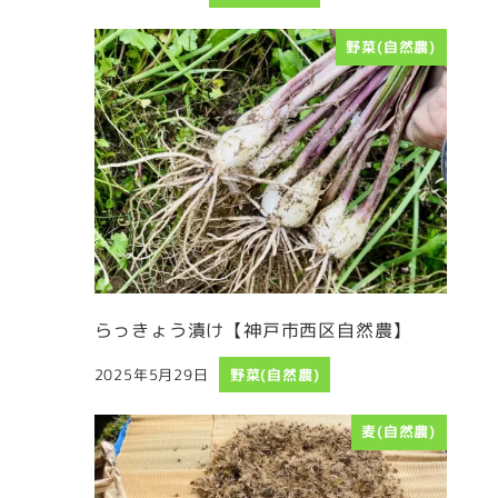
投稿日
野菜(自然農)
らっきょう漬け【神戸市西区自然農】
2025年5月29日
野菜(自然農)
投稿日
麦(自然農)