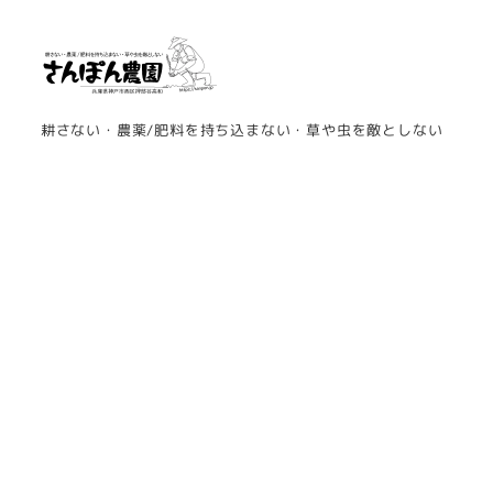
メ
イ
ン
コ
耕さない・農薬/肥料を持ち込まない・草や虫を敵としない
ン
テ
ン
ツ
へ
移
動