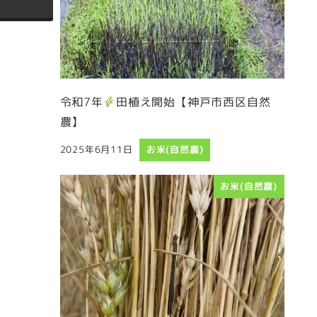
令和7年
田植え開始【神戸市西区自然
農】
2025年6月11日
お米(自然農)
投稿日
お米(自然農)