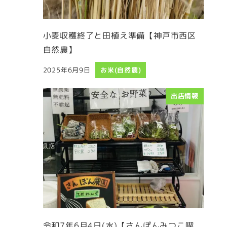
小麦収穫終了と田植え準備【神戸市西区
自然農】
2025年6月9日
お米(自然農)
投稿日
出店情報
令和7年6月4日(水)【さんぽんみつこ喫