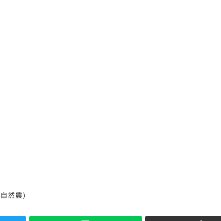
リー
(自然農)