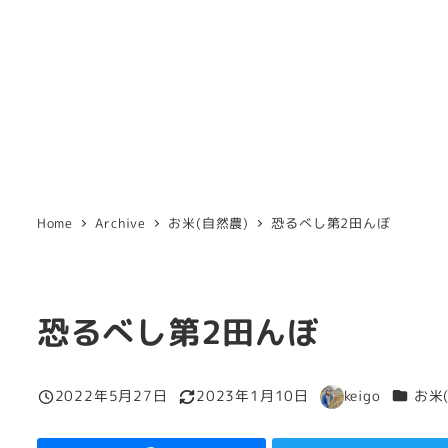
Home
Archive
お米(自然農)
恐るべし第2田んぼ
恐るべし第2田んぼ
カテゴ
2022年5月27日
2023年1月10日
keigo
お米
投稿日
更新日
著
者