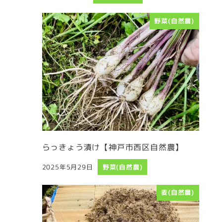
投稿日
野菜(自然農)
らっきょう漬け【神戸市西区自然農】
2025年5月29日
野菜(自然農)
投稿日
麦(自然農)