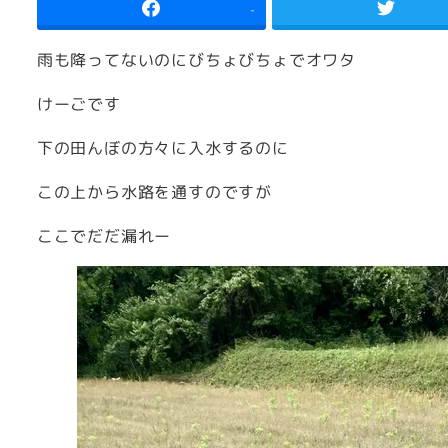
-
雨も降ってないのにびちょびちょでオワタ
けーごです
下の田んぼの方々に入水するのに
この上から水路を通すのですが
ここでだだ漏れー