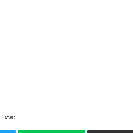
リー
(自然農)