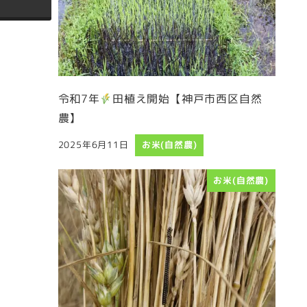
令和7年
田植え開始【神戸市西区自然
農】
2025年6月11日
お米(自然農)
投稿日
お米(自然農)