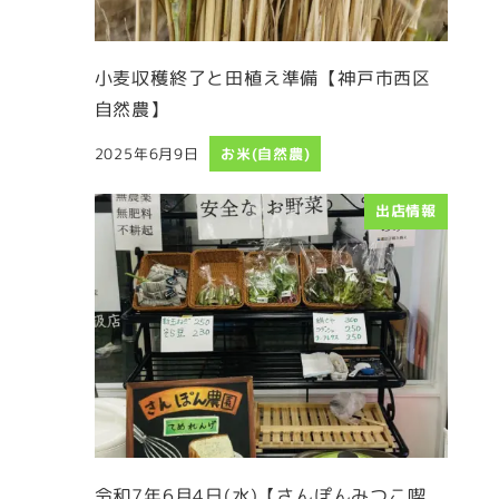
小麦収穫終了と田植え準備【神戸市西区
自然農】
2025年6月9日
お米(自然農)
投稿日
出店情報
令和7年6月4日(水)【さんぽんみつこ喫