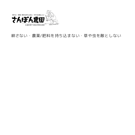
メ
イ
ン
コ
耕さない・農薬/肥料を持ち込まない・草や虫を敵としない
ン
テ
ン
ツ
へ
移
動