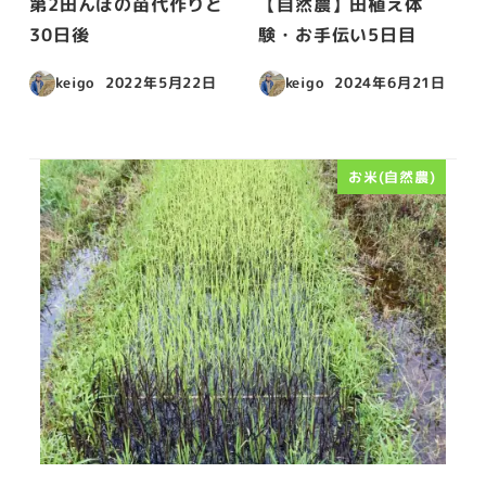
第2田んぼの苗代作りと
【自然農】田植え体
30日後
験・お手伝い5日目
keigo
2022年5月22日
keigo
2024年6月21日
投稿日
投稿日
お米(自然農)