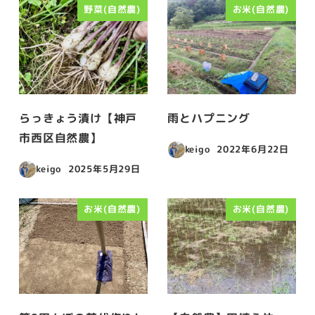
野菜(自然農)
お米(自然農)
らっきょう漬け【神戸
雨とハプニング
市西区自然農】
keigo
2022年6月22日
投稿日
keigo
2025年5月29日
投稿日
お米(自然農)
お米(自然農)