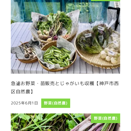
急遽お野菜・苗販売とじゃがいも収穫【神戸市西
区自然農】
2025年6月1日
野菜(自然農)
投稿日
野菜(自然農)