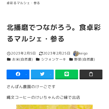
卓彩るマルシェ・参る
北播磨でつながろう。食卓彩
るマルシェ・参る
2023年2月5日
2023年2月25日
keigo
投稿日
更新日
著
カテゴリー
カテゴリー
カテゴリー
お米(自然農)
シフォンケーキ
野菜(自然農)
者
-
-
さんぽん農園のけーごです
縄文コーヒーのけいちゃんのご縁で出店