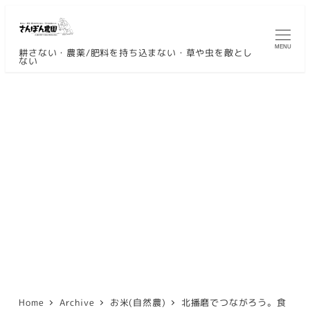
メ
イ
MENU
ン
耕さない・農薬/肥料を持ち込まない・草や虫を敵とし
ない
コ
ン
テ
ン
ツ
へ
移
動
Home
Archive
お米(自然農)
北播磨でつながろう。食