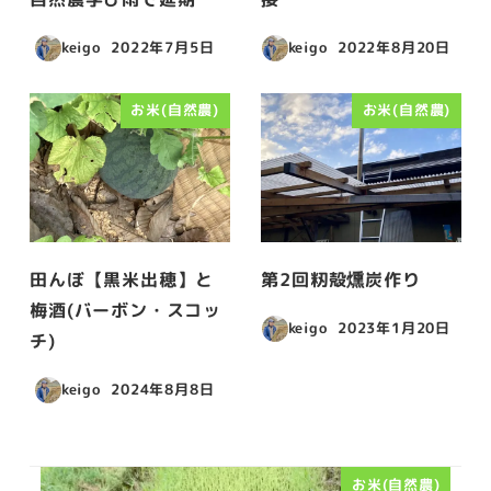
keigo
2022年7月5日
keigo
2022年8月20日
投稿日
投稿日
お米(自然農)
お米(自然農)
田んぼ【黒米出穂】と
第2回籾殻燻炭作り
梅酒(バーボン・スコッ
keigo
2023年1月20日
チ)
投稿日
keigo
2024年8月8日
投稿日
お米(自然農)