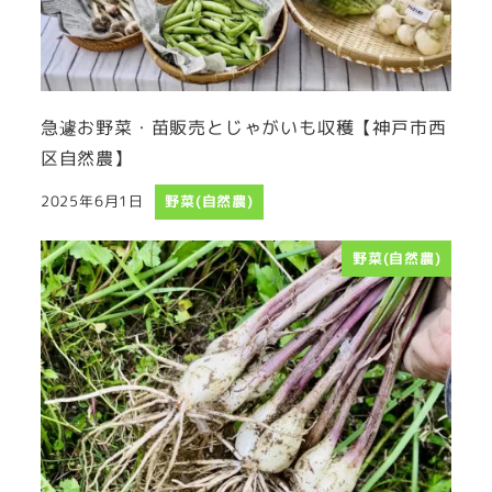
急遽お野菜・苗販売とじゃがいも収穫【神戸市西
区自然農】
2025年6月1日
野菜(自然農)
投稿日
野菜(自然農)