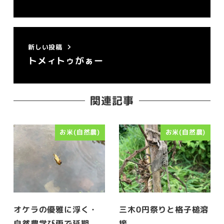
新しい投稿
トメィトゥがぁー
関連記事
お米(自然農)
お米(自然農)
オケラの優雅に浮く・
三木0円祭りと格子槌溶
自然農学び雨で延期
接