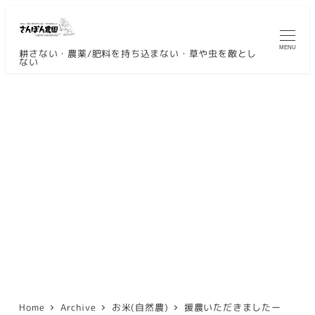
メ
イ
MENU
ン
耕さない・農薬/肥料を持ち込まない・草や虫を敵とし
ない
コ
ン
テ
ン
ツ
へ
移
動
Home
Archive
お米(自然農)
援農いただきましたー