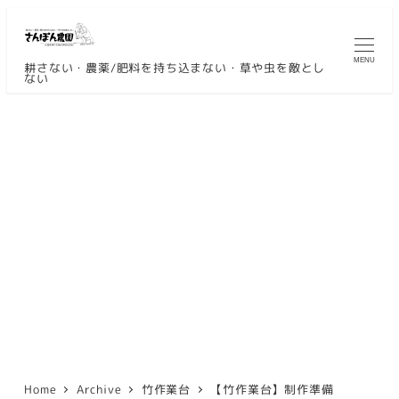
メ
イ
MENU
ン
耕さない・農薬/肥料を持ち込まない・草や虫を敵とし
ない
コ
ン
テ
ン
ツ
へ
移
動
Home
Archive
竹作業台
【竹作業台】制作準備