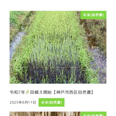
お米(自然農)
令和7年
田植え開始【神戸市西区自然農】
2025年6月11日
お米(自然農)
投稿日
お米(自然農)