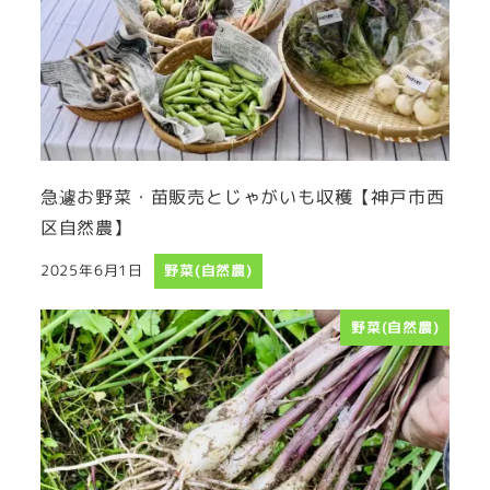
急遽お野菜・苗販売とじゃがいも収穫【神戸市西
区自然農】
2025年6月1日
野菜(自然農)
投稿日
野菜(自然農)